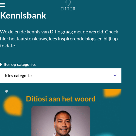
Kennisbank
Diensten
We delen de kennis van Ditio graag met de wereld. Check
hier het laatste nieuws, lees inspirerende blogs en blijf up
Projecten
to date.
Sectoren
Over ons
Filter op categorie:
Neem contact op
Kennisbank
Vacatures
Talent Program