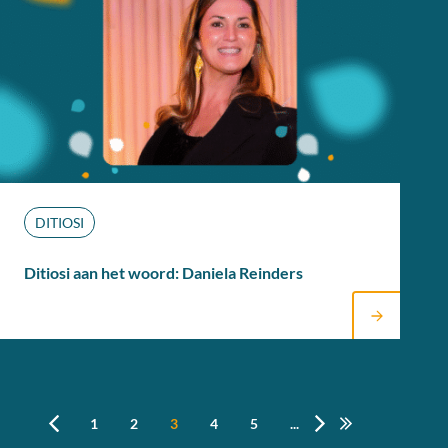
DITIOSI
Ditiosi aan het woord: Daniela Reinders
1
2
3
4
5
...