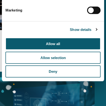
Marketing
Show details
KENNISCLUB
Allow all
De 6 signalen dat je grip verliest op
projectdocumentatie
Allow selection
Deny